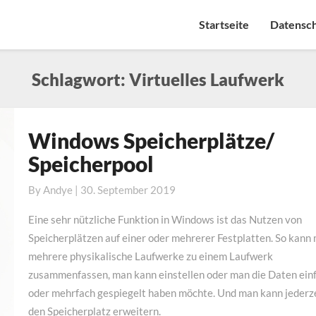
Startseite
Datensc
Schlagwort:
Virtuelles Laufwerk
Windows Speicherplätze/
Windows
Speicherplätze/
Speicherpool
Speicherpool
By
Andye
|
30. September 2019
Eine sehr nützliche Funktion in Windows ist das Nutzen von
Speicherplätzen auf einer oder mehrerer Festplatten. So kann
mehrere physikalische Laufwerke zu einem Laufwerk
zusammenfassen, man kann einstellen oder man die Daten ein
oder mehrfach gespiegelt haben möchte. Und man kann jederz
den Speicherplatz erweitern.