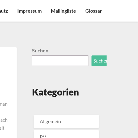
hutz
Impressum
Mailingliste
Glossar
Suchen
Suchen
Kategorien
 man
fach
Allgemein
eit
PV