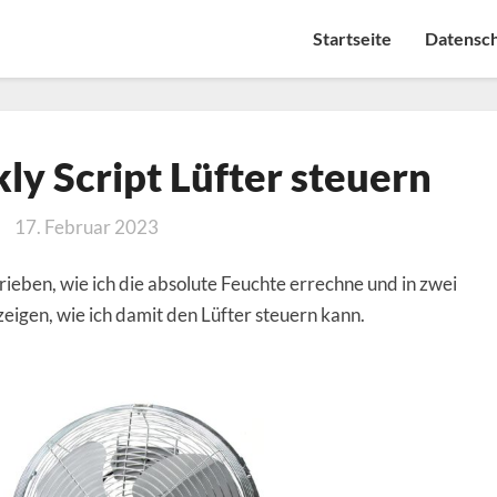
Startseite
Datensc
iobroker
ly Script Lüfter steuern
Blockly
Script
17. Februar 2023
Lüfter
steuern
ieben, wie ich die absolute Feuchte errechne und in zwei
eigen, wie ich damit den Lüfter steuern kann.