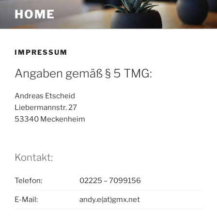
Zum
HOME
Inhalt
springen
IMPRESSUM
Angaben gemäß § 5 TMG:
Andreas Etscheid
Liebermannstr. 27
53340 Meckenheim
Kontakt:
Telefon:
02225 – 7099156
E-Mail:
andy.e(at)gmx.net